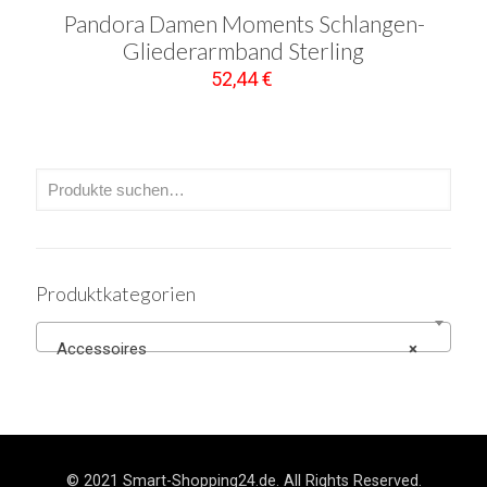
Pandora Damen Moments Schlangen-
Gliederarmband Sterling
52,44
€
Produktkategorien
Accessoires
×
© 2021 Smart-Shopping24.de. All Rights Reserved.