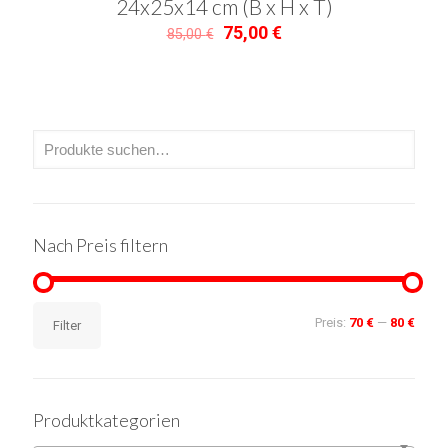
24x25x14 cm (B x H x T)
Ursprünglicher
Aktueller
75,00
€
85,00
€
Preis
Preis
war:
ist:
85,00 €
75,00 €.
Nach Preis filtern
Min.
Max.
Preis:
70 €
—
80 €
Filter
Preis
Preis
Produktkategorien