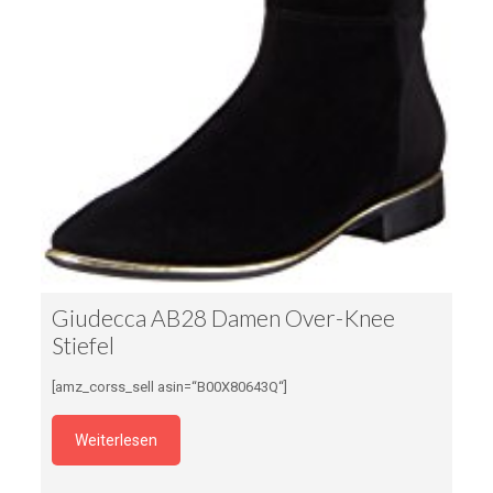
Giudecca AB28 Damen Over-Knee
Stiefel
[amz_corss_sell asin=“B00X80643Q“]
Weiterlesen