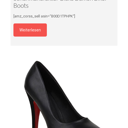
Boots
[amz_corss_sell asin=“B00D1TPHPK“]
Weiterlesen