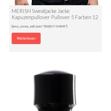
MERISH Sweatjacke Jacke
Kapuzenpullover Pullover 5 Farben 12
[amz_corss_sell asin=“B00DY11HWW“]
Weiterlesen