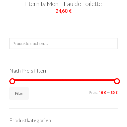
Eternity Men – Eau de Toilette
24,60
€
Nach Preis filtern
Min.
Max.
Preis:
10 €
—
30 €
Filter
Preis
Preis
Produktkategorien