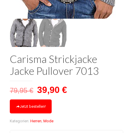
Carisma Strickjacke
Jacke Pullover 7013
Ursprünglicher
Aktueller
39,90
€
79,95
€
Preis
Preis
war:
ist:
Jetzt bestellen!
79,95 €
39,90 €.
Kategorien:
Herren
,
Mode